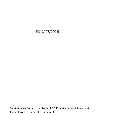
UID/3127/2025
Funded in whole or in part by the FCT, Foundation for Science and
Technology, I.P., under the funding of: