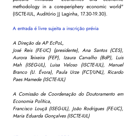
methodology in a core-periphery economic world" 
(ISCTE-IUL, Auditório JJ Laginha, 17.30-19.30). 
A entrada é livre sujeita a inscrição prévia
A Direção da AP EcPoL,
José Reis (FE-UC) (presidente), Ana Santos (CES), 
Aurora Teixeira (FEP), Izaura Carvalho (BdP), Luis 
Mah (ISEG-UL), Luisa Veloso (ISCTE-IUL), Manuel 
Branco (U. Évora), Paula Urze (FCT/UNL), Ricardo 
Paes Mamede (ISCTE-IUL)
A Comissão de Coordenação do Doutoramento em 
Economia Política, 
Francisco Louçã (ISEG-UL), João Rodrigues (FE-UC), 
Maria Eduarda Gonçalves (ISCTE-IUL)