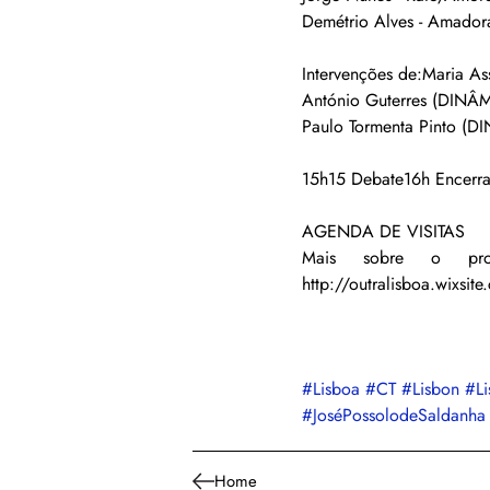
Demétrio Alves - Amador
Intervenções de:Maria A
António Guterres (DINÂM
Paulo Tormenta Pinto (D
15h15 Debate16h Encerr
AGENDA DE VISITAS
Mais sobre o prog
http://outralisboa.wixsite
#Lisboa
#CT
#Lisbon
#Li
#JoséPossolodeSaldanha
Home