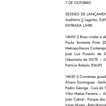
7 DE OUTUBRO
SESSÃO DE LANÇAMEN
Auditório JJ Laginha, Edif
ENTRADA LIVRE 
14h00 || Boas vindas e a
Paulo Tormenta Pinto (
Metropolitanos Contempo
José Luís Possolo de 
Urbanismo do ISCTE – I
Patrícia Robalo (FAUP) 
14h30 || Conversas guia
Álvaro Domingues - Senh
Pedro George - Cais do 
Vítor Matias Ferreira –
João Cabral - Parque da
Jorge Nunes - Rato/Amor