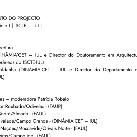
TO DO PROJECTO
ício I | ISCTE – IUL | 
bertura
DINÂMIA’CET – IUL e Director do Doutoramento em Arquitectura
râneos do ISCTE-IUL)
Saldanha (DINÂMIA’CET – IUL e Director do Departamento de
UL)
das – moderadora Patrícia Robalo
or Roubado/Odivelas - (FAUP)
Sodré/Almada - (FAUL)
 Alvalade/Campo Grande - (DINÂMIA’CET – IUL)
s Nações/Moscavide/Olivais Norte - (FAUL)
eiras/Campolide - (FAUL)