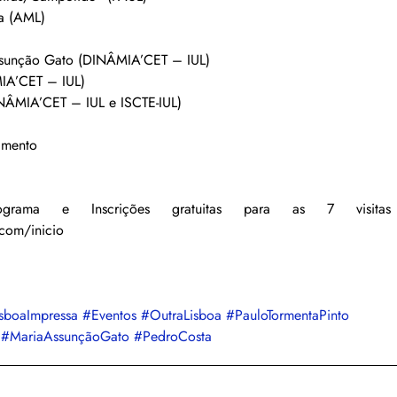
a (AML)
ssunção Gato (DINÂMIA’CET – IUL)
IA’CET – IUL)
INÂMIA’CET – IUL e ISCTE-IUL)
amento
rama e Inscrições gratuitas para as 7 visitas
.com/inicio
sboaImpressa
#Eventos
#OutraLisboa
#PauloTormentaPinto
#MariaAssunçãoGato
#PedroCosta