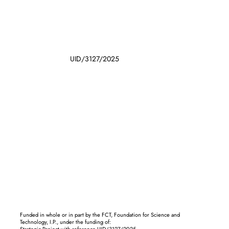
UID/3127/2025
Funded in whole or in part by the FCT, Foundation for Science and
Technology, I.P., under the funding of: