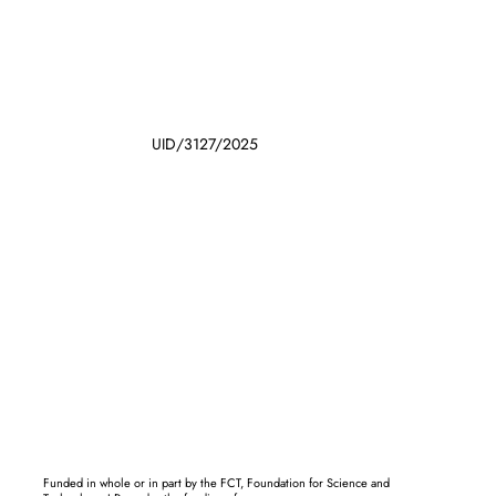
UID/3127/2025
Funded in whole or in part by the FCT, Foundation for Science and