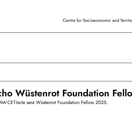
Centre for Socioeconomic and Territor
ho Wüstenrot Foundation Fel
IA'CET-Iscte será Wüstenrot Foundation Fellow 2025.