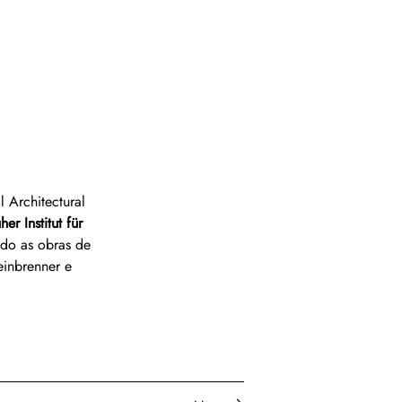
l Architectural 
her Institut für 
ndo as obras de 
einbrenner e 