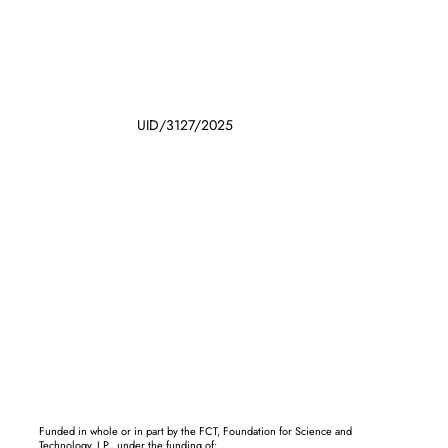
UID/3127/2025
Funded in whole or in part by the FCT, Foundation for Science and
Technology, I.P., under the funding of: