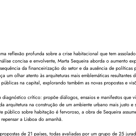
uma reflexão profunda sobre a crise habitacional que tem assolado
nálise concisa e envolvente, Marta Sequeira aborda o aumento ex
sequência da financeirização do setor e da ausência de políticas 
nça um olhar atento às arquiteturas mais emblemáticas resultantes 
s públicas na capital, explorando também as novas propostas e visõ
m diagnóstico crítico: propõe diálogos, ensaios e manifestos que vi
da arquitetura na construção de um ambiente urbano mais justo e 
 público sobre habitação é fervoroso, a obra de Sequeira assu
a repensar a Lisboa do amanhã.
propostas de 21 países, todas avaliadas por um grupo de 25 jurad