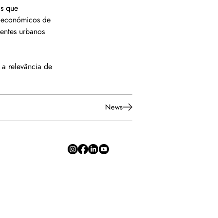
os que 
ioeconómicos de 
ientes urbanos 
 a relevância de 
News