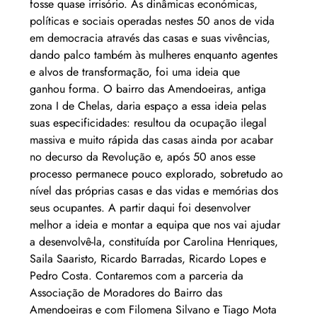
fosse quase irrisório. A
s dinâmicas económicas, 
políticas e sociais operadas nestes 50 anos de vida 
em democracia através d
as casas e suas vivências, 
dando palco também às mulheres enquanto agentes 
e alvos de transformação, foi uma ideia que 
ganhou forma. O bairro das Amendoeiras, antiga 
zona I de Chelas, daria espaço a essa ideia pelas 
suas especificidades: resultou da 
ocupação ilegal 
massiva e muito rápida das casas ainda por acabar 
no decurso da R
evolução e, após 50 anos esse 
processo permanece pouco explorado, sobretudo ao 
nível das próprias casas e das vidas e memórias dos 
seus ocupantes. A partir daqui foi desenvolver 
melhor a ideia e montar a equipa que nos vai ajudar 
a desenvolvê-la, constituída por Carolina Henriques, 
Saila Saaristo, Ricardo Barradas, Ricardo Lopes e 
Pedro Costa. Contaremos com a parceria da 
Associação de Moradores do Bairro das 
Amendoeiras e com Filomena Silvano e Tiago Mota 