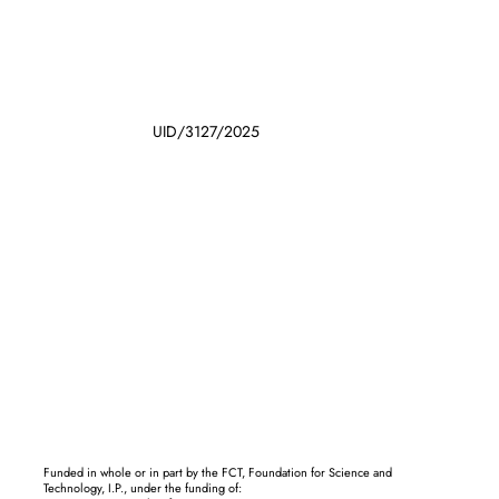
UID/3127/2025
Funded in whole or in part by the FCT, Foundation for Science and
Technology, I.P., under the funding of: