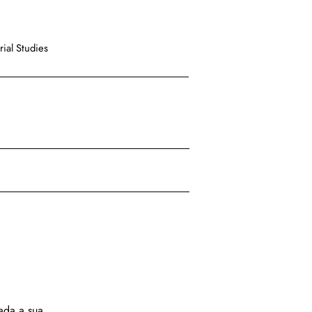
ial Studies
ada a sua 