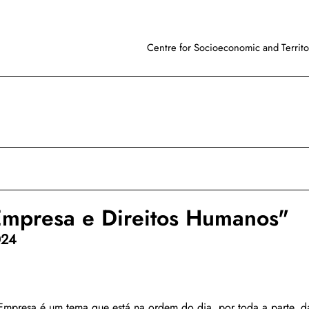
Centre for Socioeconomic and Territor
Empresa e Direitos Humanos"
024
Empresa é um tema que está na ordem do dia, por toda a parte, d