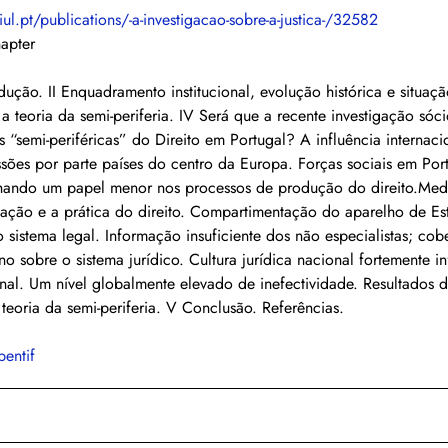
-iul.pt/publications/-a-investigacao-sobre-a-justica-/32582
apter
dução. II Enquadramento institucional, evolução histórica e situaçã
a teoria da semi-periferia. IV Será que a recente investigação sócio
as “semi-periféricas” do Direito em Portugal? A influência internaci
ssões por parte países do centro da Europa. Forças sociais em Por
ando um papel menor nos processos de produção do direito.Med
islação e a prática do direito. Compartimentação do aparelho de Es
sistema legal. Informação insuficiente dos não especialistas; cobe
no sobre o sistema jurídico. Cultura jurídica nacional fortemente i
ional. Um nível globalmente elevado de inefectividade. Resultados 
eoria da semi-periferia. V Conclusão. Referências.
bentif