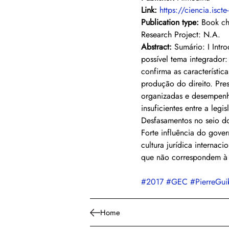
Link: 
https://ciencia.iscte
Publication type:
 Book ch
Research Project: N.A.
Abstract: 
Sumário: I Intro
possível tema integrador: 
confirma as característic
produção do direito. Pre
organizadas e desempenh
insuficientes entre a leg
Desfasamentos no seio do 
Forte influência do gover
cultura jurídica internac
que não correspondem à t
#2017
#GEC
#PierreGui
Home