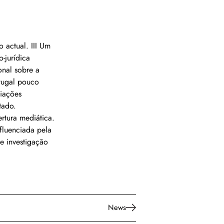
o actual. III Um 
-jurídica 
onal sobre a 
tugal pouco 
iações 
tado. 
rtura mediática. 
nfluenciada pela 
de investigação 
News